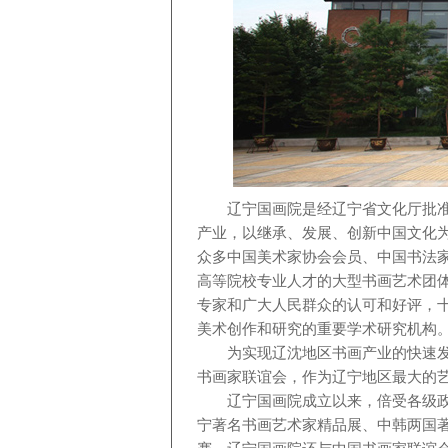
辽宁国画院是经辽宁省文化厅批
产业，以继承、发展、创新中国文化
众多
中国美术家协会
会员
、中国书法
高等院校专业人才
的大型书画艺术团
专家和广大人民群众的认可和好评，
美术创作和研究的重要学术研究机构
为
实现辽沈地区
书画
产业的快速
书画家联谊会，
作为辽宁地区最大
的
辽宁国画院成立以来，倍受各级
宁著名书画艺术家精品展、中韩两国