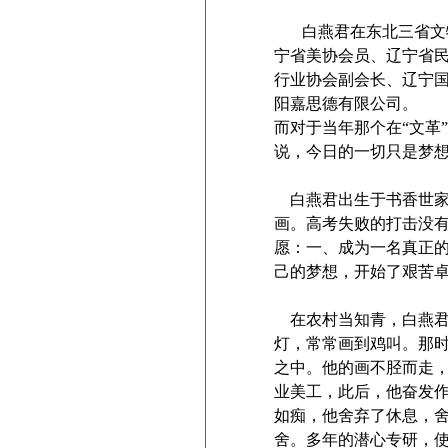
白燕君在东北三省文
宁省美协会员、辽宁省
行业协会副会长、辽宁
阳嘉思德有限公司。
而对于当年那个在“文革
说，今日的一切只是梦
白燕君出生于书香世
画。高考失败的打击没有
愿：一、成为一名真正
己的梦想，开始了艰苦
在农村当知青，白燕
灯，常常画到鸡叫。那
之中。他的画不胫而走
业美工，此后，他奋发
如痴，他舍弃了休息，
舍。多年的潜心专研，